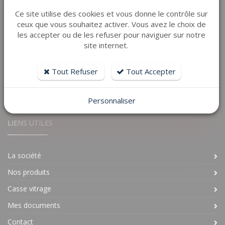
Afin de vous proposer les meilleurs matériaux, nous avons
Ce site utilise des cookies et vous donne le contrôle sur
sélectionné nos partenaires : KLINE, SOMFY, SHUCO,
ceux que vous souhaitez activer. Vous avez le choix de
FRANCIAFLEX, SAINT GOBAIN, TECHNAL, EHRET et HORMANN
les accepter ou de les refuser pour naviguer sur notre
site internet.
NOTRE PAGE
Tout Refuser
Tout Accepter
Personnaliser
LIENS UTILES
La société
Nos produits
Casse vitrage
Mes documents
Contact